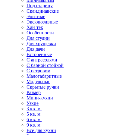
Минимализм
Под старину
Скандинавские
Элитные
Эксклюзивные
Хай-тек
Особенности
Для студии
Для хрущевки
Для дачи
Встроенные
С антресолями
С барной стойкой
С островом
Малогабаритные
Модульные
Скрытые ручки
Размер
Мини-кухни
Узкие
3 кв. м.
5 кв. м.
6 кв. м.
9 кв. м.
Все для кухни