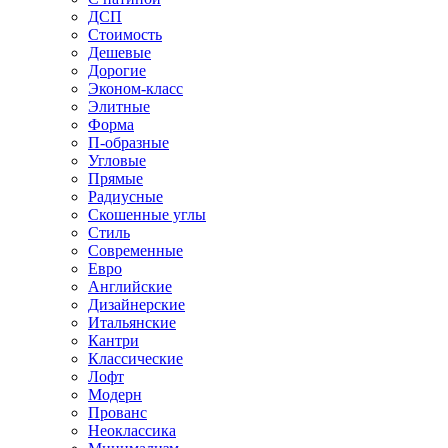
ДСП
Стоимость
Дешевые
Дорогие
Эконом-класс
Элитные
Форма
П-образные
Угловые
Прямые
Радиусные
Скошенные углы
Стиль
Современные
Евро
Английские
Дизайнерские
Итальянские
Кантри
Классические
Лофт
Модерн
Прованс
Неоклассика