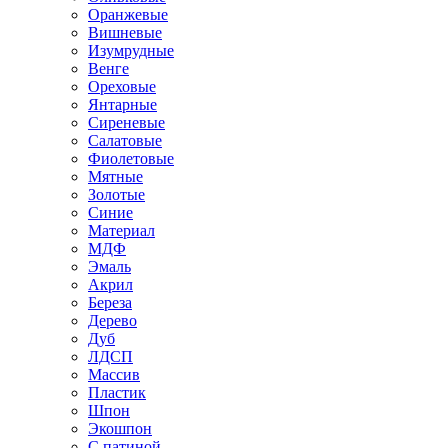
Оранжевые
Вишневые
Изумрудные
Венге
Ореховые
Янтарные
Сиреневые
Салатовые
Фиолетовые
Мятные
Золотые
Синие
Материал
МДФ
Эмаль
Акрил
Береза
Дерево
Дуб
ЛДСП
Массив
Пластик
Шпон
Экошпон
С патиной