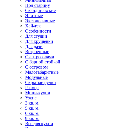
Минимализм
Под старину
Скандинавские
Элитные
Эксклюзивные
Хай-тек
Особенности
Для студии
Для хрущевки
Для дачи
Встроенные
С антресолями
С барной стойкой
С островом
Малогабаритные
Модульные
Скрытые ручки
Размер
Мини-кухни
Узкие
3 кв. м.
5 кв. м.
6 кв. м.
9 кв. м.
Все для кухни