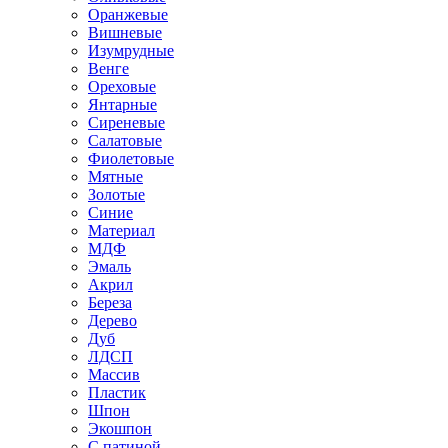
Оранжевые
Вишневые
Изумрудные
Венге
Ореховые
Янтарные
Сиреневые
Салатовые
Фиолетовые
Мятные
Золотые
Синие
Материал
МДФ
Эмаль
Акрил
Береза
Дерево
Дуб
ЛДСП
Массив
Пластик
Шпон
Экошпон
С патиной