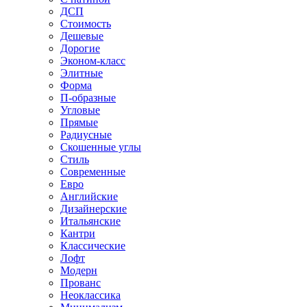
ДСП
Стоимость
Дешевые
Дорогие
Эконом-класс
Элитные
Форма
П-образные
Угловые
Прямые
Радиусные
Скошенные углы
Стиль
Современные
Евро
Английские
Дизайнерские
Итальянские
Кантри
Классические
Лофт
Модерн
Прованс
Неоклассика