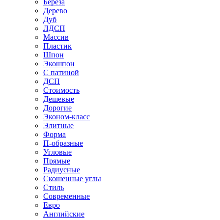
Береза
Дерево
Дуб
ЛДСП
Массив
Пластик
Шпон
Экошпон
С патиной
ДСП
Стоимость
Дешевые
Дорогие
Эконом-класс
Элитные
Форма
П-образные
Угловые
Прямые
Радиусные
Скошенные углы
Стиль
Современные
Евро
Английские