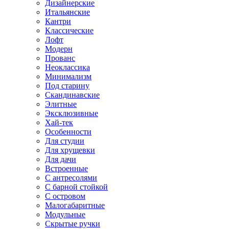
Дизайнерские
Итальянские
Кантри
Классические
Лофт
Модерн
Прованс
Неоклассика
Минимализм
Под старину
Скандинавские
Элитные
Эксклюзивные
Хай-тек
Особенности
Для студии
Для хрущевки
Для дачи
Встроенные
С антресолями
С барной стойкой
С островом
Малогабаритные
Модульные
Скрытые ручки