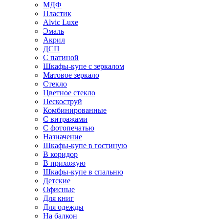
МДФ
Пластик
Alvic Luxe
Эмаль
Акрил
ДСП
С патиной
Шкафы-купе с зеркалом
Матовое зеркало
Стекло
Цветное стекло
Пескоструй
Комбинированные
С витражами
С фотопечатью
Назначение
Шкафы-купе в гостиную
В коридор
В прихожую
Шкафы-купе в спальню
Детские
Офисные
Для книг
Для одежды
На балкон