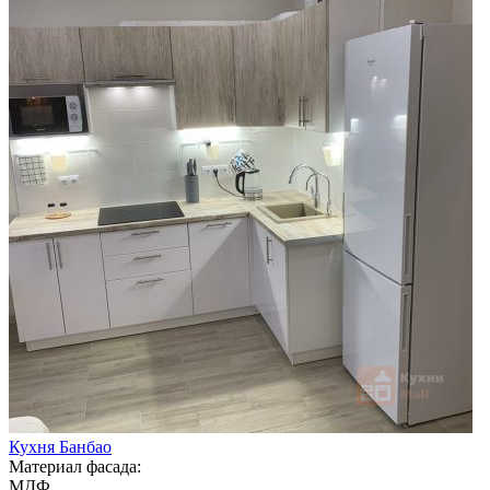
Кухня Банбао
Материал фасада:
МДФ