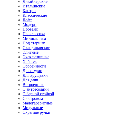
Дизайнерские
Итальянские
Кантри
Классические
Лофт
Модерн
Прованс
Неоклассика
Минимализм
Под старину
Скандинавские
Элитные
Эксклюзивные
Хай-тек
Особенности
Для студии
Для хрущевки
Для дачи
Встроенные
С антресолями
С барной стойкой
С островом
Малогабаритные
Модульные
Скрытые ручки