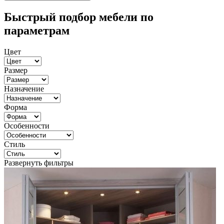
Быстрый подбор мебели по
параметрам
Цвет
Размер
Назначение
Форма
Особенности
Стиль
Развернуть фильтры