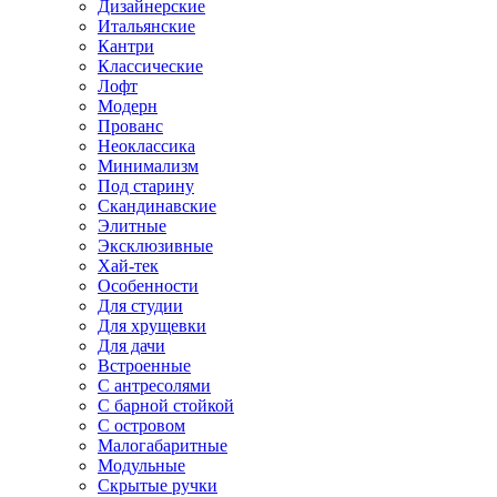
Дизайнерские
Итальянские
Кантри
Классические
Лофт
Модерн
Прованс
Неоклассика
Минимализм
Под старину
Скандинавские
Элитные
Эксклюзивные
Хай-тек
Особенности
Для студии
Для хрущевки
Для дачи
Встроенные
С антресолями
С барной стойкой
С островом
Малогабаритные
Модульные
Скрытые ручки