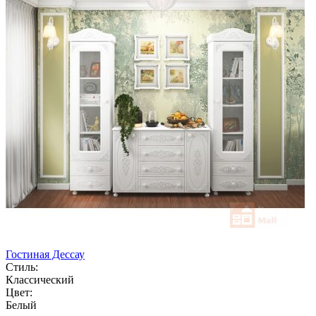
Гостиная Дессау
Стиль:
Классический
Цвет:
Белый