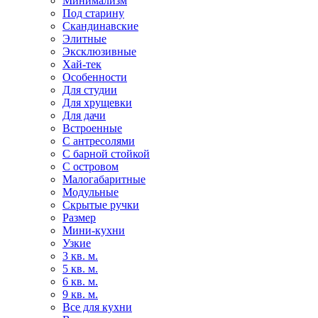
Минимализм
Под старину
Скандинавские
Элитные
Эксклюзивные
Хай-тек
Особенности
Для студии
Для хрущевки
Для дачи
Встроенные
С антресолями
С барной стойкой
С островом
Малогабаритные
Модульные
Скрытые ручки
Размер
Мини-кухни
Узкие
3 кв. м.
5 кв. м.
6 кв. м.
9 кв. м.
Все для кухни