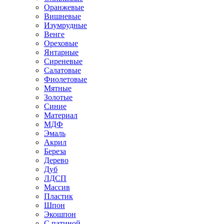
Оранжевые
Вишневые
Изумрудные
Венге
Ореховые
Янтарные
Сиреневые
Салатовые
Фиолетовые
Мятные
Золотые
Синие
Материал
МДФ
Эмаль
Акрил
Береза
Дерево
Дуб
ЛДСП
Массив
Пластик
Шпон
Экошпон
С патиной