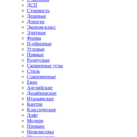
ДСП
Стоимость
Дешевые
Дорогие
Эконом-класс
Элитные
Форма
П-образные
Угловые
Прямые
Радиусные
Скошенные углы
Стиль
Современные
Евро
Английские
Дизайнерские
Итальянские
Кантри
Классические
Лофт
Модерн
Прованс
Неоклассика