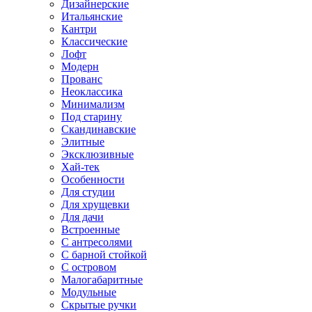
Дизайнерские
Итальянские
Кантри
Классические
Лофт
Модерн
Прованс
Неоклассика
Минимализм
Под старину
Скандинавские
Элитные
Эксклюзивные
Хай-тек
Особенности
Для студии
Для хрущевки
Для дачи
Встроенные
С антресолями
С барной стойкой
С островом
Малогабаритные
Модульные
Скрытые ручки