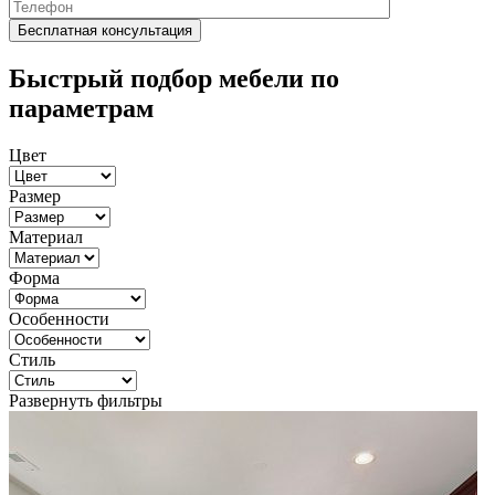
Быстрый подбор мебели по
параметрам
Цвет
Размер
Материал
Форма
Особенности
Стиль
Развернуть фильтры