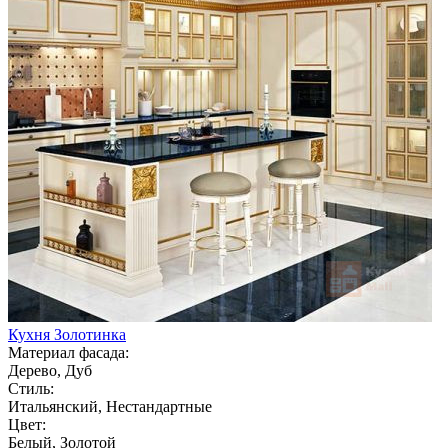
Кухня Золотинка
Материал фасада:
Дерево, Дуб
Стиль:
Итальянский, Нестандартные
Цвет:
Белый, Золотой