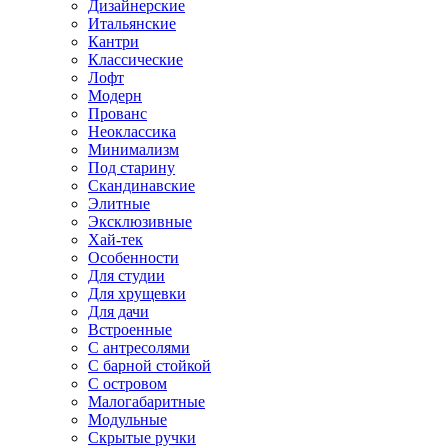
Дизайнерские
Итальянские
Кантри
Классические
Лофт
Модерн
Прованс
Неоклассика
Минимализм
Под старину
Скандинавские
Элитные
Эксклюзивные
Хай-тек
Особенности
Для студии
Для хрущевки
Для дачи
Встроенные
С антресолями
С барной стойкой
С островом
Малогабаритные
Модульные
Скрытые ручки