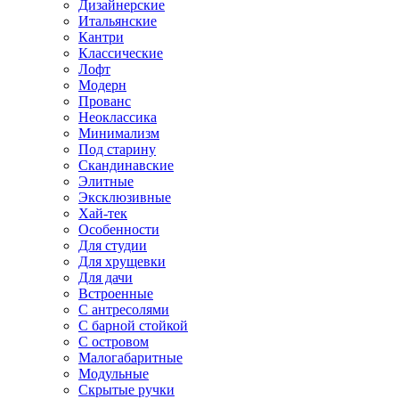
Дизайнерские
Итальянские
Кантри
Классические
Лофт
Модерн
Прованс
Неоклассика
Минимализм
Под старину
Скандинавские
Элитные
Эксклюзивные
Хай-тек
Особенности
Для студии
Для хрущевки
Для дачи
Встроенные
С антресолями
С барной стойкой
С островом
Малогабаритные
Модульные
Скрытые ручки