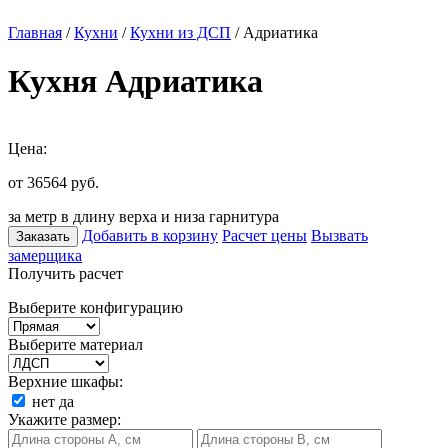
Главная
/
Кухни
/
Кухни из ДСП
/ Адриатика
Кухня Адриатика
Цена:
от 36564
руб.
за метр в длину верха и низа гарнитура
Добавить в корзину
Расчет цены
Вызвать
Заказать
замерщика
Получить расчет
Выберите конфигурацию
Выберите материал
Верхние шкафы:
нет
да
Укажите размер: