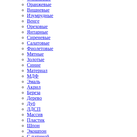
Оранжевые
Вишневые
Изумрудные
Венге
Ореховые
Янтарные
Сиреневые
Салатовые
Фиолетовые
Мятные
Золотые
Синие
Материал
МДФ
Эмаль
Акрил
Береза
Дерево
Дуб
ЛДСП
Массив
Пластик
Шпон
Экошпон
С патиной