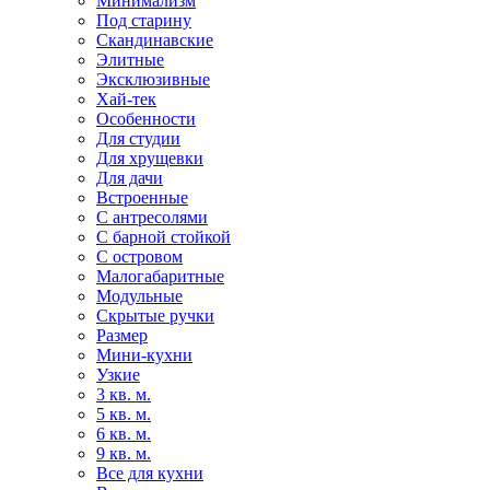
Минимализм
Под старину
Скандинавские
Элитные
Эксклюзивные
Хай-тек
Особенности
Для студии
Для хрущевки
Для дачи
Встроенные
С антресолями
С барной стойкой
С островом
Малогабаритные
Модульные
Скрытые ручки
Размер
Мини-кухни
Узкие
3 кв. м.
5 кв. м.
6 кв. м.
9 кв. м.
Все для кухни