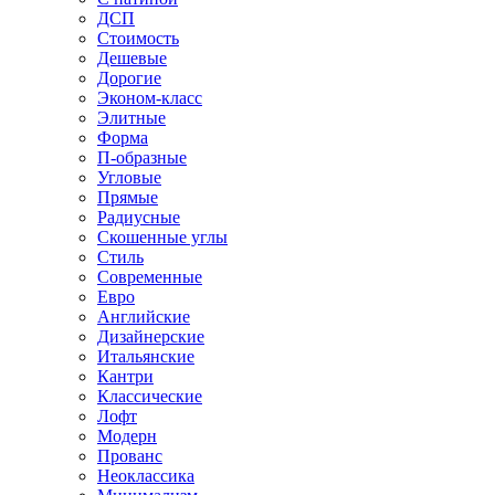
ДСП
Стоимость
Дешевые
Дорогие
Эконом-класс
Элитные
Форма
П-образные
Угловые
Прямые
Радиусные
Скошенные углы
Стиль
Современные
Евро
Английские
Дизайнерские
Итальянские
Кантри
Классические
Лофт
Модерн
Прованс
Неоклассика