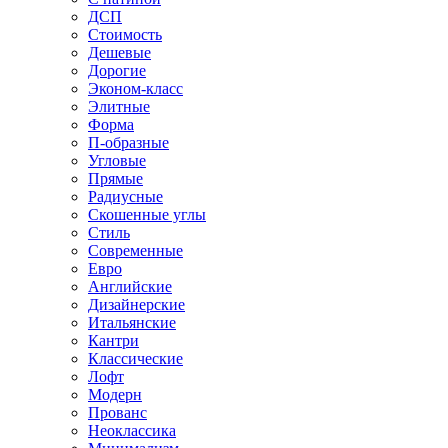
ДСП
Стоимость
Дешевые
Дорогие
Эконом-класс
Элитные
Форма
П-образные
Угловые
Прямые
Радиусные
Скошенные углы
Стиль
Современные
Евро
Английские
Дизайнерские
Итальянские
Кантри
Классические
Лофт
Модерн
Прованс
Неоклассика