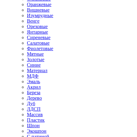
Оранжевые
Вишневые
Изумрудные
Венге
Ореховые
Янтарные
Сиреневые
Салатовые
Фиолетовые
Мятные
Золотые
Синие
Материал
МДФ
Эмаль
Акрил
Береза
Дерево
Дуб
ЛДСП
Массив
Пластик
Шпон
Экошпон
С патиной