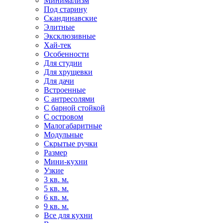
Минимализм
Под старину
Скандинавские
Элитные
Эксклюзивные
Хай-тек
Особенности
Для студии
Для хрущевки
Для дачи
Встроенные
С антресолями
С барной стойкой
С островом
Малогабаритные
Модульные
Скрытые ручки
Размер
Мини-кухни
Узкие
3 кв. м.
5 кв. м.
6 кв. м.
9 кв. м.
Все для кухни