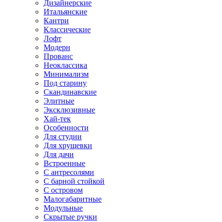
Дизайнерские
Итальянские
Кантри
Классические
Лофт
Модерн
Прованс
Неоклассика
Минимализм
Под старину
Скандинавские
Элитные
Эксклюзивные
Хай-тек
Особенности
Для студии
Для хрущевки
Для дачи
Встроенные
С антресолями
С барной стойкой
С островом
Малогабаритные
Модульные
Скрытые ручки