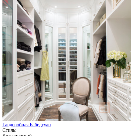
Гардеробная Бабедтуап
Стиль:
Классический