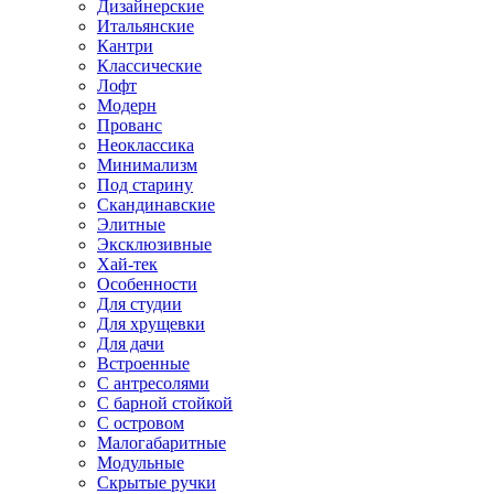
Дизайнерские
Итальянские
Кантри
Классические
Лофт
Модерн
Прованс
Неоклассика
Минимализм
Под старину
Скандинавские
Элитные
Эксклюзивные
Хай-тек
Особенности
Для студии
Для хрущевки
Для дачи
Встроенные
С антресолями
С барной стойкой
С островом
Малогабаритные
Модульные
Скрытые ручки