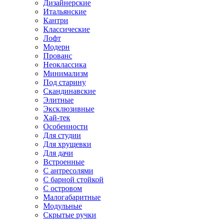
Дизайнерские
Итальянские
Кантри
Классические
Лофт
Модерн
Прованс
Неоклассика
Минимализм
Под старину
Скандинавские
Элитные
Эксклюзивные
Хай-тек
Особенности
Для студии
Для хрущевки
Для дачи
Встроенные
С антресолями
С барной стойкой
С островом
Малогабаритные
Модульные
Скрытые ручки