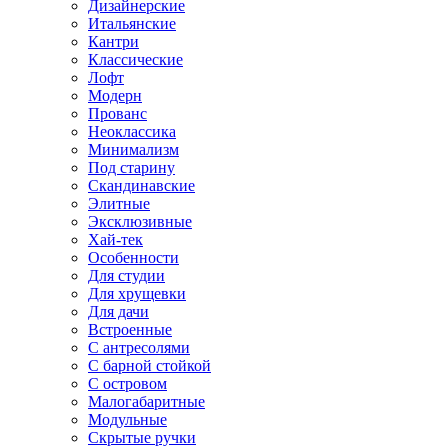
Дизайнерские
Итальянские
Кантри
Классические
Лофт
Модерн
Прованс
Неоклассика
Минимализм
Под старину
Скандинавские
Элитные
Эксклюзивные
Хай-тек
Особенности
Для студии
Для хрущевки
Для дачи
Встроенные
С антресолями
С барной стойкой
С островом
Малогабаритные
Модульные
Скрытые ручки