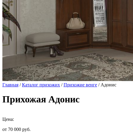
Главная
/
Каталог прихожих
/
Прихожие венге
/ Адонис
Прихожая Адонис
Цена:
от 70 000
руб.