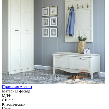
Прихожая Аконит
Материал фасада:
МДФ
Стиль:
Классический
Цвет: