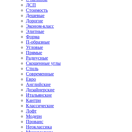
ДСП
Стоимость
Дешевые
Дорогие
Эконом-класс
Элитные
Форма
П-образные
Угловые
Прямые
Радиусные
Скошенные углы
Стиль
Современные
Евро
Английские
Дизайнерские
Итальянские
Кантри
Классические
Лофт
Модерн
Прованс
Неоклассика