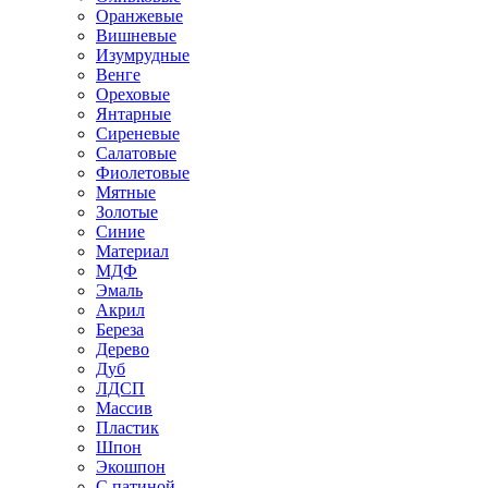
Оранжевые
Вишневые
Изумрудные
Венге
Ореховые
Янтарные
Сиреневые
Салатовые
Фиолетовые
Мятные
Золотые
Синие
Материал
МДФ
Эмаль
Акрил
Береза
Дерево
Дуб
ЛДСП
Массив
Пластик
Шпон
Экошпон
С патиной