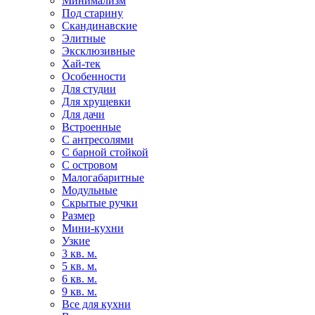
Минимализм
Под старину
Скандинавские
Элитные
Эксклюзивные
Хай-тек
Особенности
Для студии
Для хрущевки
Для дачи
Встроенные
С антресолями
С барной стойкой
С островом
Малогабаритные
Модульные
Скрытые ручки
Размер
Мини-кухни
Узкие
3 кв. м.
5 кв. м.
6 кв. м.
9 кв. м.
Все для кухни