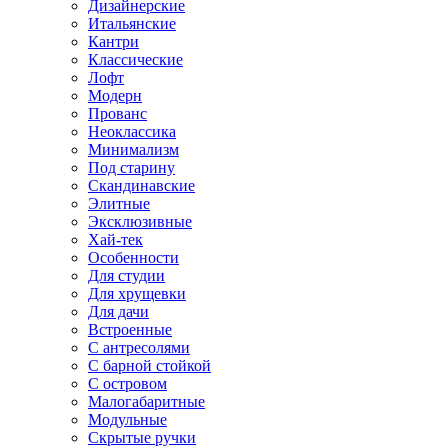
Дизайнерские
Итальянские
Кантри
Классические
Лофт
Модерн
Прованс
Неоклассика
Минимализм
Под старину
Скандинавские
Элитные
Эксклюзивные
Хай-тек
Особенности
Для студии
Для хрущевки
Для дачи
Встроенные
С антресолями
С барной стойкой
С островом
Малогабаритные
Модульные
Скрытые ручки