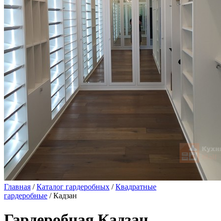
Главная
/
Каталог гардеробных
/
Квадратные
гардеробные
/ Кадзан
Гардеробная Кадзан