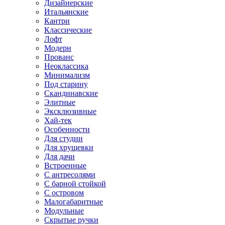
Дизайнерские
Итальянские
Кантри
Классические
Лофт
Модерн
Прованс
Неоклассика
Минимализм
Под старину
Скандинавские
Элитные
Эксклюзивные
Хай-тек
Особенности
Для студии
Для хрущевки
Для дачи
Встроенные
С антресолями
С барной стойкой
С островом
Малогабаритные
Модульные
Скрытые ручки