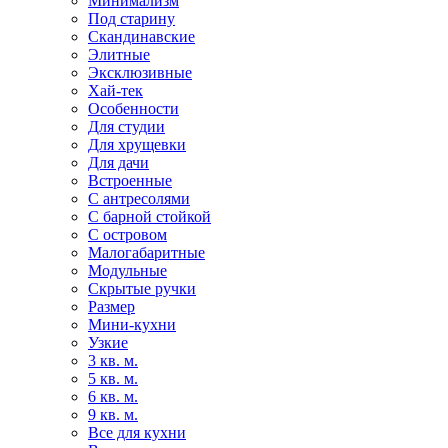
Минимализм
Под старину
Скандинавские
Элитные
Эксклюзивные
Хай-тек
Особенности
Для студии
Для хрущевки
Для дачи
Встроенные
С антресолями
С барной стойкой
С островом
Малогабаритные
Модульные
Скрытые ручки
Размер
Мини-кухни
Узкие
3 кв. м.
5 кв. м.
6 кв. м.
9 кв. м.
Все для кухни