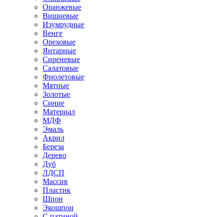
Оранжевые
Вишневые
Изумрудные
Венге
Ореховые
Янтарные
Сиреневые
Салатовые
Фиолетовые
Мятные
Золотые
Синие
Материал
МДФ
Эмаль
Акрил
Береза
Дерево
Дуб
ЛДСП
Массив
Пластик
Шпон
Экошпон
С патиной