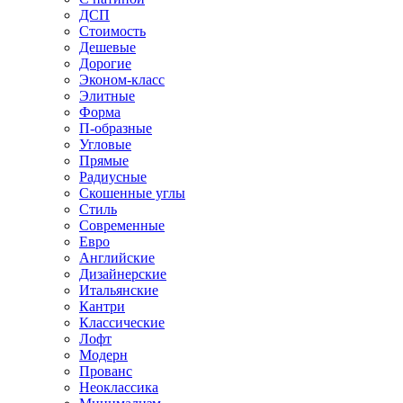
ДСП
Стоимость
Дешевые
Дорогие
Эконом-класс
Элитные
Форма
П-образные
Угловые
Прямые
Радиусные
Скошенные углы
Стиль
Современные
Евро
Английские
Дизайнерские
Итальянские
Кантри
Классические
Лофт
Модерн
Прованс
Неоклассика