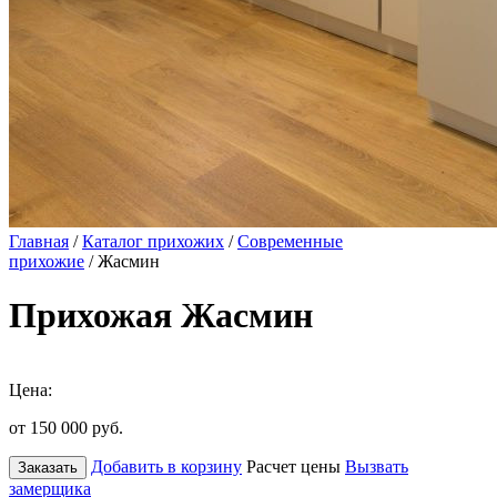
Главная
/
Каталог прихожих
/
Современные
прихожие
/ Жасмин
Прихожая Жасмин
Цена:
от 150 000
руб.
Добавить в корзину
Расчет цены
Вызвать
Заказать
замерщика