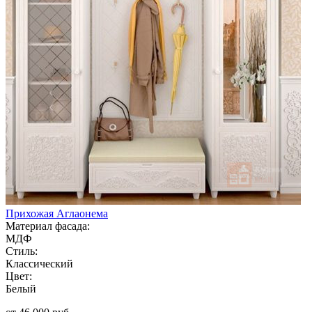
Прихожая Аглаонема
Материал фасада:
МДФ
Стиль:
Классический
Цвет:
Белый