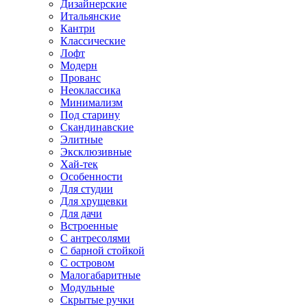
Дизайнерские
Итальянские
Кантри
Классические
Лофт
Модерн
Прованс
Неоклассика
Минимализм
Под старину
Скандинавские
Элитные
Эксклюзивные
Хай-тек
Особенности
Для студии
Для хрущевки
Для дачи
Встроенные
С антресолями
С барной стойкой
С островом
Малогабаритные
Модульные
Скрытые ручки