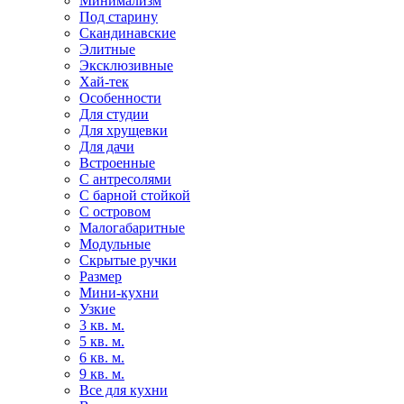
Минимализм
Под старину
Скандинавские
Элитные
Эксклюзивные
Хай-тек
Особенности
Для студии
Для хрущевки
Для дачи
Встроенные
С антресолями
С барной стойкой
С островом
Малогабаритные
Модульные
Скрытые ручки
Размер
Мини-кухни
Узкие
3 кв. м.
5 кв. м.
6 кв. м.
9 кв. м.
Все для кухни