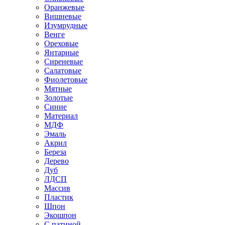
Оранжевые
Вишневые
Изумрудные
Венге
Ореховые
Янтарные
Сиреневые
Салатовые
Фиолетовые
Мятные
Золотые
Синие
Материал
МДФ
Эмаль
Акрил
Береза
Дерево
Дуб
ЛДСП
Массив
Пластик
Шпон
Экошпон
С патиной