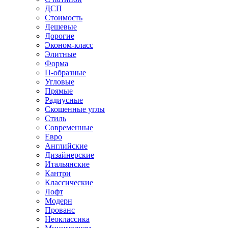
ДСП
Стоимость
Дешевые
Дорогие
Эконом-класс
Элитные
Форма
П-образные
Угловые
Прямые
Радиусные
Скошенные углы
Стиль
Современные
Евро
Английские
Дизайнерские
Итальянские
Кантри
Классические
Лофт
Модерн
Прованс
Неоклассика