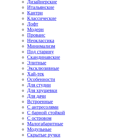
Дизайнерские
Итальянские
Кантри
Классические
Лофт
Модерн
Прованс
Неоклассика
Минимализм
Под старину
Скандинавские
Элитные
Эксклюзивные
Хай-тек
Особенности
Для студии
Для хрущевки
Для дачи
Встроенные
С антресолями
С барной стойкой
С островом
Малогабаритные
Модульные
Скрытые ручки