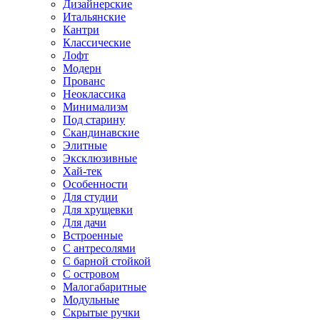
Дизайнерские
Итальянские
Кантри
Классические
Лофт
Модерн
Прованс
Неоклассика
Минимализм
Под старину
Скандинавские
Элитные
Эксклюзивные
Хай-тек
Особенности
Для студии
Для хрущевки
Для дачи
Встроенные
С антресолями
С барной стойкой
С островом
Малогабаритные
Модульные
Скрытые ручки