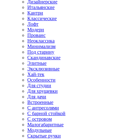
Дизайнерские
Итальянские
Кантри
Классические
Лофт
Модерн
Прованс
Неоклассика
Минимализм
Под старину
Скандинавские
Элитные
Эксклюзивные
Хай-тек
Особенности
Для студии
Для хрущевки
Для дачи
Встроенные
С антресолями
С барной стойкой
С островом
Малогабаритные
Модульные
Скрытые ручки