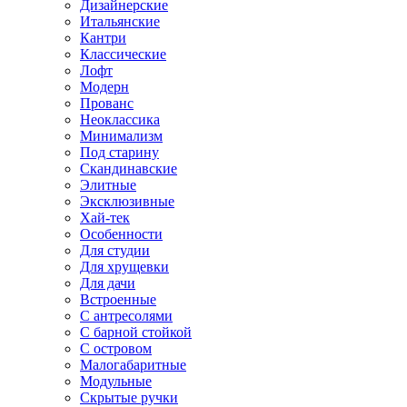
Дизайнерские
Итальянские
Кантри
Классические
Лофт
Модерн
Прованс
Неоклассика
Минимализм
Под старину
Скандинавские
Элитные
Эксклюзивные
Хай-тек
Особенности
Для студии
Для хрущевки
Для дачи
Встроенные
С антресолями
С барной стойкой
С островом
Малогабаритные
Модульные
Скрытые ручки