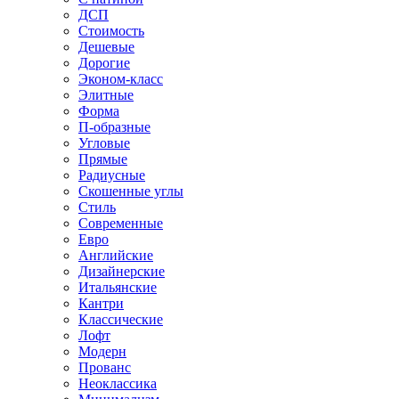
ДСП
Стоимость
Дешевые
Дорогие
Эконом-класс
Элитные
Форма
П-образные
Угловые
Прямые
Радиусные
Скошенные углы
Стиль
Современные
Евро
Английские
Дизайнерские
Итальянские
Кантри
Классические
Лофт
Модерн
Прованс
Неоклассика