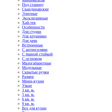
Минимализм
Под старину
Скандинавские
Элитные
Эксклюзивные
Хай-тек
Особенности
Для студии
Для хрущевки
Для дачи
Встроенные
С антресолями
С барной стойкой
С островом
Малогабаритные
Модульные
Скрытые ручки
Размер
Мини-кухни
Узкие
3 кв. м.
5 кв. м.
6 кв. м.
9 кв. м.
Все для кухни