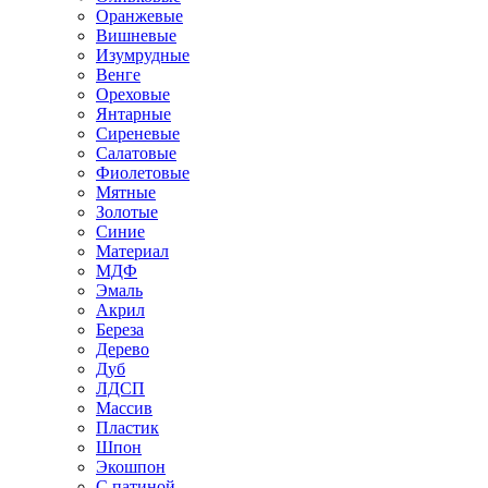
Оранжевые
Вишневые
Изумрудные
Венге
Ореховые
Янтарные
Сиреневые
Салатовые
Фиолетовые
Мятные
Золотые
Синие
Материал
МДФ
Эмаль
Акрил
Береза
Дерево
Дуб
ЛДСП
Массив
Пластик
Шпон
Экошпон
С патиной