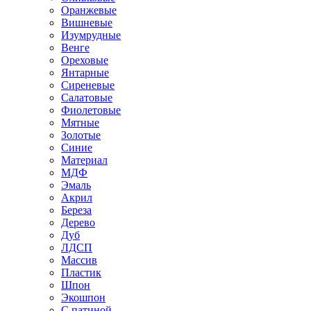
Оранжевые
Вишневые
Изумрудные
Венге
Ореховые
Янтарные
Сиреневые
Салатовые
Фиолетовые
Мятные
Золотые
Синие
Материал
МДФ
Эмаль
Акрил
Береза
Дерево
Дуб
ЛДСП
Массив
Пластик
Шпон
Экошпон
С патиной