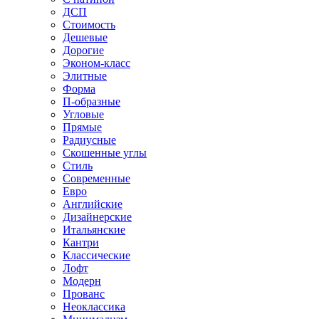
ДСП
Стоимость
Дешевые
Дорогие
Эконом-класс
Элитные
Форма
П-образные
Угловые
Прямые
Радиусные
Скошенные углы
Стиль
Современные
Евро
Английские
Дизайнерские
Итальянские
Кантри
Классические
Лофт
Модерн
Прованс
Неоклассика