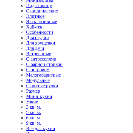
Минимализм
Под старину
Скандинавские
Элитные
Эксклюзивные
Хай-тек
Особенности
Для студии
Для хрущевки
Для дачи
Встроенные
С антресолями
С барной стойкой
С островом
Малогабаритные
Модульные
Скрытые ручки
Размер
Мини-кухни
Узкие
3 кв. м.
5 кв. м.
6 кв. м.
9 кв. м.
Все для кухни