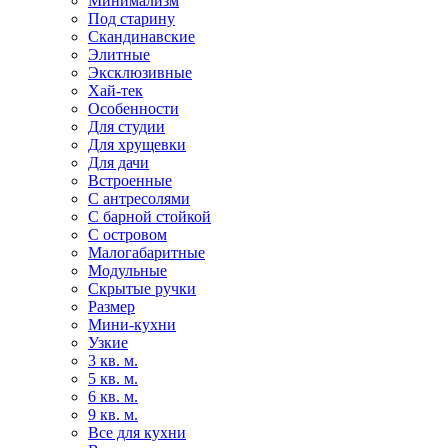
Минимализм
Под старину
Скандинавские
Элитные
Эксклюзивные
Хай-тек
Особенности
Для студии
Для хрущевки
Для дачи
Встроенные
С антресолями
С барной стойкой
С островом
Малогабаритные
Модульные
Скрытые ручки
Размер
Мини-кухни
Узкие
3 кв. м.
5 кв. м.
6 кв. м.
9 кв. м.
Все для кухни