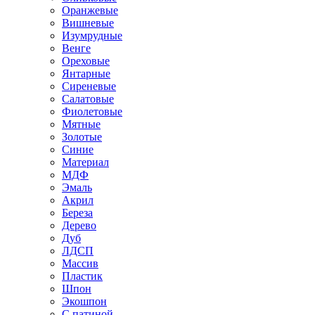
Оранжевые
Вишневые
Изумрудные
Венге
Ореховые
Янтарные
Сиреневые
Салатовые
Фиолетовые
Мятные
Золотые
Синие
Материал
МДФ
Эмаль
Акрил
Береза
Дерево
Дуб
ЛДСП
Массив
Пластик
Шпон
Экошпон
С патиной