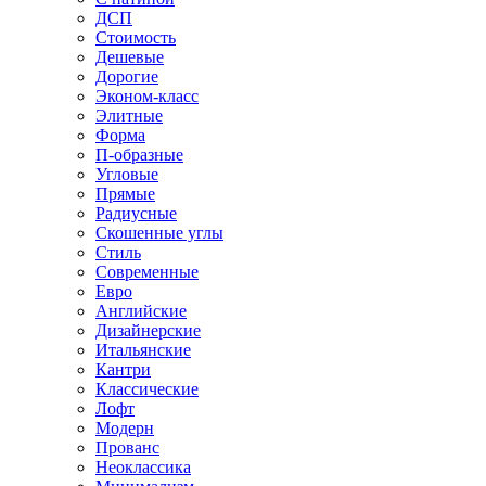
ДСП
Стоимость
Дешевые
Дорогие
Эконом-класс
Элитные
Форма
П-образные
Угловые
Прямые
Радиусные
Скошенные углы
Стиль
Современные
Евро
Английские
Дизайнерские
Итальянские
Кантри
Классические
Лофт
Модерн
Прованс
Неоклассика