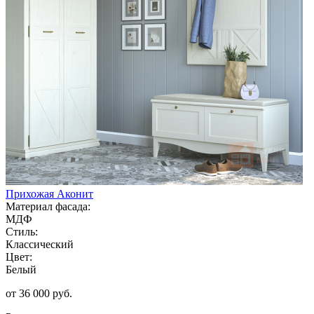
Прихожая Аконит
Материал фасада:
МДФ
Стиль:
Классический
Цвет:
Белый
от 36 000 руб.