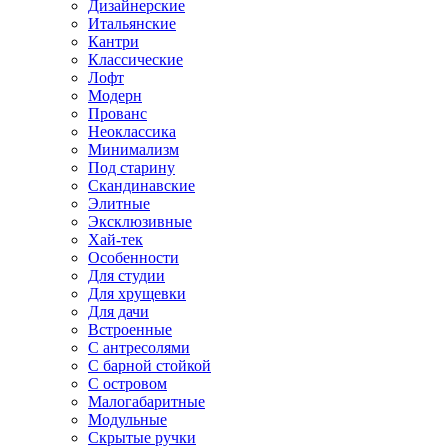
Дизайнерские
Итальянские
Кантри
Классические
Лофт
Модерн
Прованс
Неоклассика
Минимализм
Под старину
Скандинавские
Элитные
Эксклюзивные
Хай-тек
Особенности
Для студии
Для хрущевки
Для дачи
Встроенные
С антресолями
С барной стойкой
С островом
Малогабаритные
Модульные
Скрытые ручки