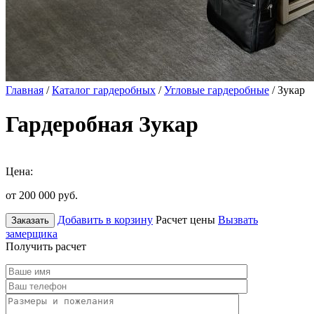
Главная
/
Каталог гардеробных
/
Угловые гардеробные
/ Зукар
Гардеробная Зукар
Цена:
от 200 000
руб.
Добавить в корзину
Расчет цены
Вызвать
Заказать
замерщика
Получить расчет