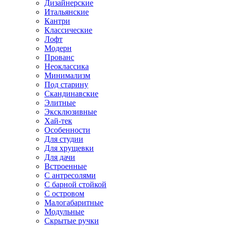
Дизайнерские
Итальянские
Кантри
Классические
Лофт
Модерн
Прованс
Неоклассика
Минимализм
Под старину
Скандинавские
Элитные
Эксклюзивные
Хай-тек
Особенности
Для студии
Для хрущевки
Для дачи
Встроенные
С антресолями
С барной стойкой
С островом
Малогабаритные
Модульные
Скрытые ручки