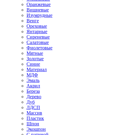
Оранжевые
Вишневые
Изумрудные
Венге
Ореховые
Янтарные
Сиреневые
Салатовые
Фиолетовые
Мятные
Золотые
Синие
Материал
МДФ
Эмаль
Акрил
Береза
Дерево
Дуб
ЛДСП
Массив
Пластик
Шпон
Экошпон
С патиной