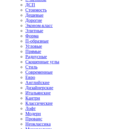
ДСП
Стоимость
Дешевые
Дорогие
Эконом-класс
Элитные
Форма
П-образные
Угловые
Прямые
Радиусные
Скошенные углы
Стиль
Современные
Евро
Английские
Дизайнерские
Итальянские
Кантри
Классические
Лофт
Модерн
Прованс
Неоклассика