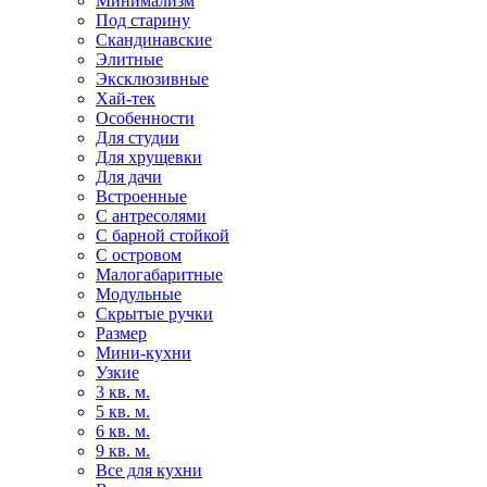
Минимализм
Под старину
Скандинавские
Элитные
Эксклюзивные
Хай-тек
Особенности
Для студии
Для хрущевки
Для дачи
Встроенные
С антресолями
С барной стойкой
С островом
Малогабаритные
Модульные
Скрытые ручки
Размер
Мини-кухни
Узкие
3 кв. м.
5 кв. м.
6 кв. м.
9 кв. м.
Все для кухни