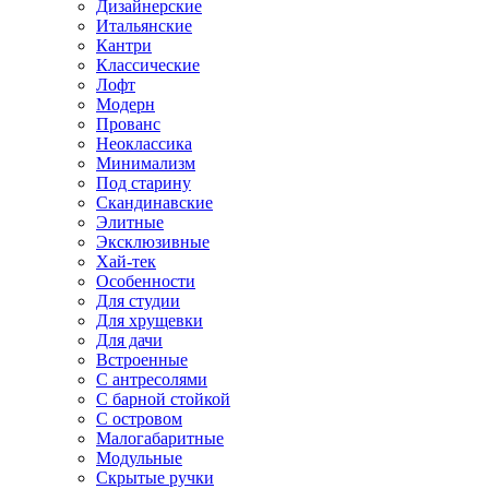
Дизайнерские
Итальянские
Кантри
Классические
Лофт
Модерн
Прованс
Неоклассика
Минимализм
Под старину
Скандинавские
Элитные
Эксклюзивные
Хай-тек
Особенности
Для студии
Для хрущевки
Для дачи
Встроенные
С антресолями
С барной стойкой
С островом
Малогабаритные
Модульные
Скрытые ручки