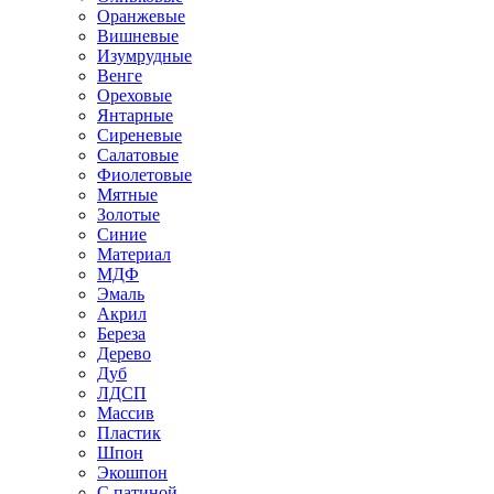
Оранжевые
Вишневые
Изумрудные
Венге
Ореховые
Янтарные
Сиреневые
Салатовые
Фиолетовые
Мятные
Золотые
Синие
Материал
МДФ
Эмаль
Акрил
Береза
Дерево
Дуб
ЛДСП
Массив
Пластик
Шпон
Экошпон
С патиной