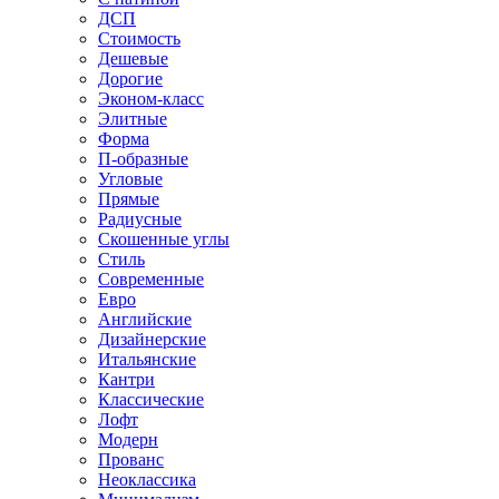
ДСП
Стоимость
Дешевые
Дорогие
Эконом-класс
Элитные
Форма
П-образные
Угловые
Прямые
Радиусные
Скошенные углы
Стиль
Современные
Евро
Английские
Дизайнерские
Итальянские
Кантри
Классические
Лофт
Модерн
Прованс
Неоклассика