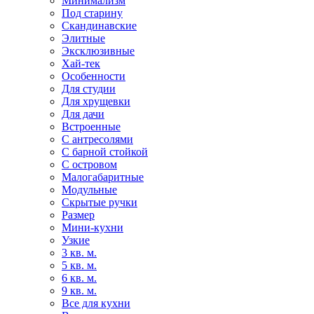
Минимализм
Под старину
Скандинавские
Элитные
Эксклюзивные
Хай-тек
Особенности
Для студии
Для хрущевки
Для дачи
Встроенные
С антресолями
С барной стойкой
С островом
Малогабаритные
Модульные
Скрытые ручки
Размер
Мини-кухни
Узкие
3 кв. м.
5 кв. м.
6 кв. м.
9 кв. м.
Все для кухни