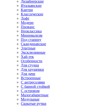
Дизайнерские
Итальянские
Кантри
Классические
Лофт
Модерн
Прованс
Неоклассика
Минимализм
Под старину
Скандинавские
Элитные
Эксклюзивные
Хай-тек
Особенности
Для студии
Для хрущевки
Для дачи
Встроенные
С антресолями
С барной стойкой
С островом
Малогабаритные
Модульные
Скрытые ручки