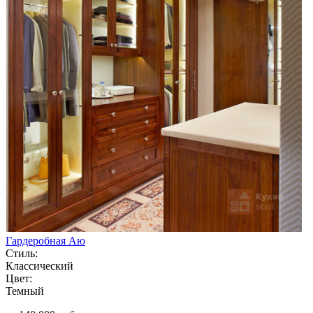
Гардеробная Аю
Стиль:
Классический
Цвет:
Темный