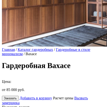
Главная
/
Каталог гардеробных
/
Гардеробные в стиле
минимализм
/ Вахасе
Гардеробная Вахасе
Цена:
от 85 000
руб.
Добавить в корзину
Расчет цены
Вызвать
Заказать
замерщика