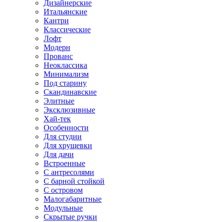
Дизайнерские
Итальянские
Кантри
Классические
Лофт
Модерн
Прованс
Неоклассика
Минимализм
Под старину
Скандинавские
Элитные
Эксклюзивные
Хай-тек
Особенности
Для студии
Для хрущевки
Для дачи
Встроенные
С антресолями
С барной стойкой
С островом
Малогабаритные
Модульные
Скрытые ручки