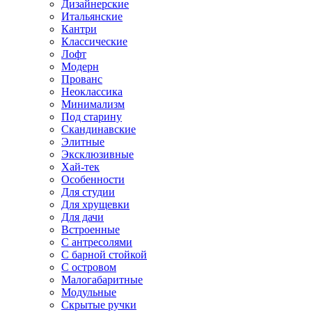
Дизайнерские
Итальянские
Кантри
Классические
Лофт
Модерн
Прованс
Неоклассика
Минимализм
Под старину
Скандинавские
Элитные
Эксклюзивные
Хай-тек
Особенности
Для студии
Для хрущевки
Для дачи
Встроенные
С антресолями
С барной стойкой
С островом
Малогабаритные
Модульные
Скрытые ручки