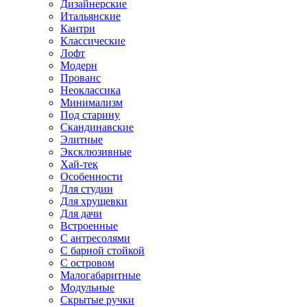
Дизайнерские
Итальянские
Кантри
Классические
Лофт
Модерн
Прованс
Неоклассика
Минимализм
Под старину
Скандинавские
Элитные
Эксклюзивные
Хай-тек
Особенности
Для студии
Для хрущевки
Для дачи
Встроенные
С антресолями
С барной стойкой
С островом
Малогабаритные
Модульные
Скрытые ручки