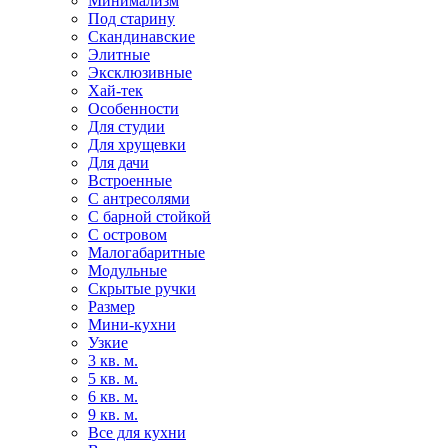
Минимализм
Под старину
Скандинавские
Элитные
Эксклюзивные
Хай-тек
Особенности
Для студии
Для хрущевки
Для дачи
Встроенные
С антресолями
С барной стойкой
С островом
Малогабаритные
Модульные
Скрытые ручки
Размер
Мини-кухни
Узкие
3 кв. м.
5 кв. м.
6 кв. м.
9 кв. м.
Все для кухни