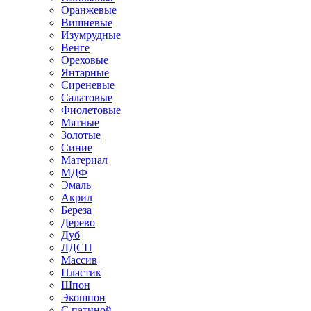
Оранжевые
Вишневые
Изумрудные
Венге
Ореховые
Янтарные
Сиреневые
Салатовые
Фиолетовые
Мятные
Золотые
Синие
Материал
МДФ
Эмаль
Акрил
Береза
Дерево
Дуб
ЛДСП
Массив
Пластик
Шпон
Экошпон
С патиной