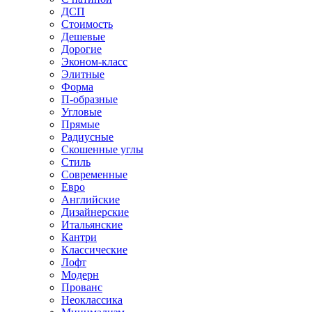
ДСП
Стоимость
Дешевые
Дорогие
Эконом-класс
Элитные
Форма
П-образные
Угловые
Прямые
Радиусные
Скошенные углы
Стиль
Современные
Евро
Английские
Дизайнерские
Итальянские
Кантри
Классические
Лофт
Модерн
Прованс
Неоклассика