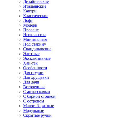
Дизайнерские
Итальянские
Кантри
Классические
Лофт
Модерн
Прованс
Неоклассика
Минимализм
Под старину
Скандинавские
Элитные
Эксклюзивные
Хай-тек
Особенности
Для студии
Для хрущевки
Для дачи
Встроенные
С антресолями
С барной стойкой
С островом
Малогабаритные
Модульные
Скрытые ручки