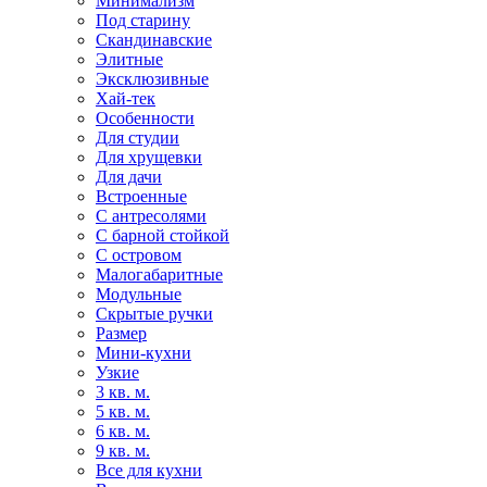
Минимализм
Под старину
Скандинавские
Элитные
Эксклюзивные
Хай-тек
Особенности
Для студии
Для хрущевки
Для дачи
Встроенные
С антресолями
С барной стойкой
С островом
Малогабаритные
Модульные
Скрытые ручки
Размер
Мини-кухни
Узкие
3 кв. м.
5 кв. м.
6 кв. м.
9 кв. м.
Все для кухни