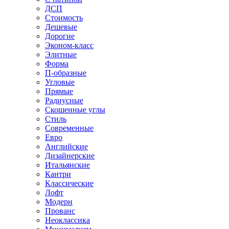
ДСП
Стоимость
Дешевые
Дорогие
Эконом-класс
Элитные
Форма
П-образные
Угловые
Прямые
Радиусные
Скошенные углы
Стиль
Современные
Евро
Английские
Дизайнерские
Итальянские
Кантри
Классические
Лофт
Модерн
Прованс
Неоклассика