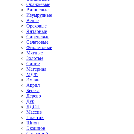
Оранжевые
Вишневые
Изумрудные
Венге
Ореховые
Янтарные
Сиреневые
Салатовые
Фиолетовые
Мятные
Золотые
Синие
Материал
МДФ
Эмаль
Акрил
Береза
Дерево
Дуб
ЛДСП
Массив
Пластик
Шпон
Экошпон
С патиной