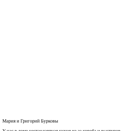
Мария и Григорий Бурковы
У нас в доме нестандартная кухня из-за короба и выступов,