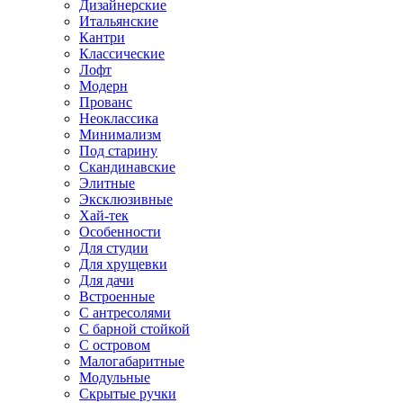
Дизайнерские
Итальянские
Кантри
Классические
Лофт
Модерн
Прованс
Неоклассика
Минимализм
Под старину
Скандинавские
Элитные
Эксклюзивные
Хай-тек
Особенности
Для студии
Для хрущевки
Для дачи
Встроенные
С антресолями
С барной стойкой
С островом
Малогабаритные
Модульные
Скрытые ручки