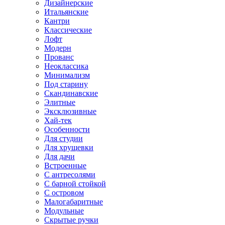
Дизайнерские
Итальянские
Кантри
Классические
Лофт
Модерн
Прованс
Неоклассика
Минимализм
Под старину
Скандинавские
Элитные
Эксклюзивные
Хай-тек
Особенности
Для студии
Для хрущевки
Для дачи
Встроенные
С антресолями
С барной стойкой
С островом
Малогабаритные
Модульные
Скрытые ручки