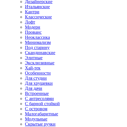
Дизайнерские
Итальянские
Кантри
Классические
Лофт
Модерн
Прованс
Неоклассика
Минимализм
Под старину
Скандинавские
Элитные
Эксклюзивные
Хай-тек
Особенности
Для студии
Для хрущевки
Для дачи
Встроенные
С антресолями
С барной стойкой
С островом
Малогабаритные
Модульные
Скрытые ручки