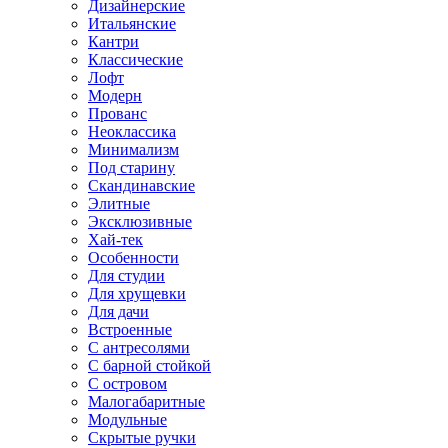
Дизайнерские
Итальянские
Кантри
Классические
Лофт
Модерн
Прованс
Неоклассика
Минимализм
Под старину
Скандинавские
Элитные
Эксклюзивные
Хай-тек
Особенности
Для студии
Для хрущевки
Для дачи
Встроенные
С антресолями
С барной стойкой
С островом
Малогабаритные
Модульные
Скрытые ручки