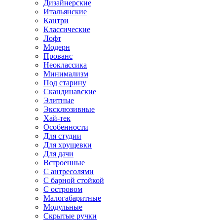
Дизайнерские
Итальянские
Кантри
Классические
Лофт
Модерн
Прованс
Неоклассика
Минимализм
Под старину
Скандинавские
Элитные
Эксклюзивные
Хай-тек
Особенности
Для студии
Для хрущевки
Для дачи
Встроенные
С антресолями
С барной стойкой
С островом
Малогабаритные
Модульные
Скрытые ручки